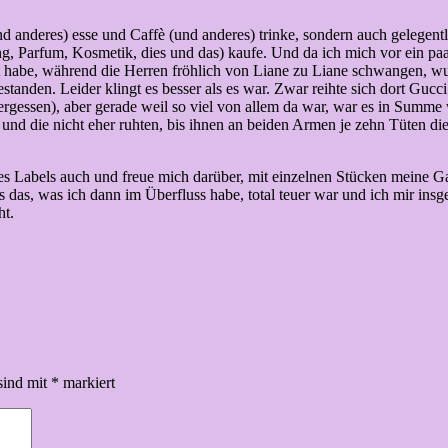
und anderes) esse und Caffè (und anderes) trinke, sondern auch gelegentl
g, Parfum, Kosmetik, dies und das) kaufe. Und da ich mich vor ein paa
lt habe, während die Herren fröhlich von Liane zu Liane schwangen, w
tanden. Leider klingt es besser als es war. Zwar reihte sich dort Gucc
vergessen), aber gerade weil so viel von allem da war, war es in Summe
nd die nicht eher ruhten, bis ihnen an beiden Armen je zehn Tüten di
s Labels auch und freue mich darüber, mit einzelnen Stücken meine Gar
s das, was ich dann im Überfluss habe, total teuer war und ich mir insg
ht.
sind mit
*
markiert