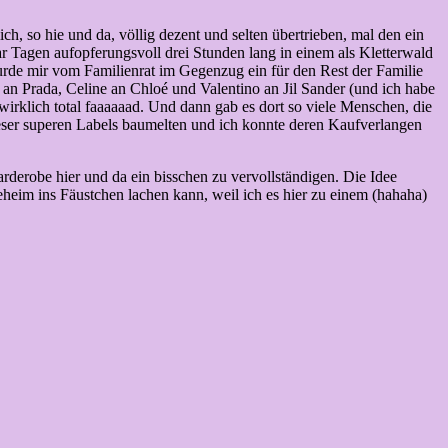
ich, so hie und da, völlig dezent und selten übertrieben, mal den ein
r Tagen aufopferungsvoll drei Stunden lang in einem als Kletterwald
urde mir vom Familienrat im Gegenzug ein für den Rest der Familie
i an Prada, Celine an Chloé und Valentino an Jil Sander (und ich habe
 wirklich total faaaaaad. Und dann gab es dort so viele Menschen, die
eser superen Labels baumelten und ich konnte deren Kaufverlangen
derobe hier und da ein bisschen zu vervollständigen. Die Idee
eheim ins Fäustchen lachen kann, weil ich es hier zu einem (hahaha)