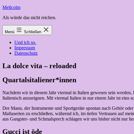
Zum
Mellcolm
Inhalt
Als würde das nicht reichen.
springen
Menü
Schließen
Und ich so.
Impressum
Datenschutz
La dolce vita – reloaded
Quartalsitaliener*innen
Nachdem wir in diesem Jahr viermal in Italien gewesen sein werden, 
Italienisch anzueignen. Mit viermal Italien in nur einem Jahr ist eins 
Der Mann, der Instrumente und Sportgeräte spontan nach Gehör oder Ge
Mafiaserien zu erschließen, während ich, im tiefen Vertrauen auf me
aus Gangster- und Schmalsprech schlagen wir uns bisher nicht nur he
Gucci ist öde