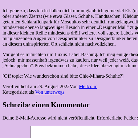
Ich gebe zu, dass ich in Italien nicht nur unglaublich gerne viel Eis (
oder anderen Zierrat (wie etwa Gläser, Schuhe, Handtaschen, Kleidun
getarnten Schlaraffenpark für Mosquitos sehr deutlich rumgelangwei
mindestens ebenso langweiliger Besuch in einer „Designer Mall“ zuges
in dieser kleinen Reihe mindestens drölf weitere, voll supere Labels 
mit glänzenden Augen von Designerbunker zu Designerbunker liefen u
an diesem uninspirierten Ort schlicht nicht nachvollziehen.
Mir geht es mitnichten um Luxus-Label-Bashing. Ich mag einige diese
jedoch, mir massenhaft irgendwas zu kaufen, nur weil jeder weiß, das
„Schnäppchen“-Preis bekommen habe, diese Idee überzeugt mich nic
[Off topic: Wie wunderschön sind bitte Chie-Mihara-Schuhe?]
Veröffentlicht am
29. August 2022
Von
Mellcolm
Kategorisiert als
Von unterwegs
Schreibe einen Kommentar
Deine E-Mail-Adresse wird nicht veröffentlicht.
Erforderliche Felder 