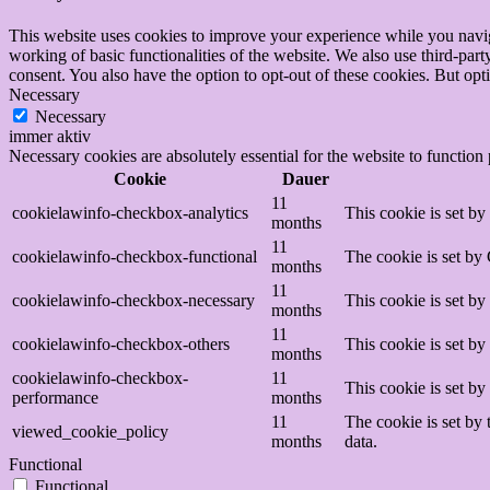
This website uses cookies to improve your experience while you navigat
working of basic functionalities of the website. We also use third-pa
consent. You also have the option to opt-out of these cookies. But op
Necessary
Necessary
immer aktiv
Necessary cookies are absolutely essential for the website to function
Cookie
Dauer
11
cookielawinfo-checkbox-analytics
This cookie is set b
months
11
cookielawinfo-checkbox-functional
The cookie is set by
months
11
cookielawinfo-checkbox-necessary
This cookie is set b
months
11
cookielawinfo-checkbox-others
This cookie is set b
months
cookielawinfo-checkbox-
11
This cookie is set b
performance
months
11
The cookie is set by
viewed_cookie_policy
months
data.
Functional
Functional