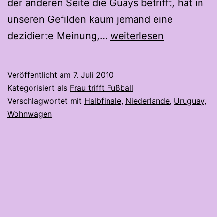
der anderen Seite die Guays betrifft, hat in
unseren Gefilden kaum jemand eine
Projekt:
dezidierte Meinung,…
weiterlesen
Aber
gegen
Veröffentlicht am
7. Juli 2010
wen
Kategorisiert als
Frau trifft Fußball
denn?
Verschlagwortet mit
Halbfinale
,
Niederlande
,
Uruguay
,
Wohnwagen
Zweiundzwanzigster
Spieltag.