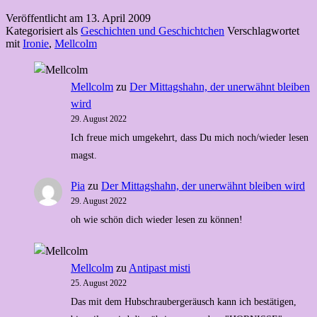
Hin
Veröffentlicht am
13. April 2009
und
Kategorisiert als
Geschichten und Geschichtchen
Verschlagwortet
Her
mit
Ironie
,
Mellcolm
sowie
vom
Heck
und
Mellcolm
zu
Der Mittagshahn, der unerwähnt bleiben
Meck
wird
29. August 2022
Ich freue mich umgekehrt, dass Du mich noch/wieder lesen
magst.
Pia
zu
Der Mittagshahn, der unerwähnt bleiben wird
29. August 2022
oh wie schön dich wieder lesen zu können!
Mellcolm
zu
Antipast misti
25. August 2022
Das mit dem Hubschraubergeräusch kann ich bestätigen,