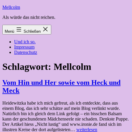
Zum
Mellcolm
Inhalt
Als würde das nicht reichen.
springen
Menü
Schließen
Und ich so.
Impressum
Datenschutz
Schlagwort:
Mellcolm
Vom Hin und Her sowie vom Heck und
Meck
Heidewitzka habe ich mich gefreut, als ich entdeckte, dass aus
einem Blog, das ich sehr schätze auf mein Blog verlinkt wurde.
Natürlich bin ich gleich dem Link gefolgt – ein bisschen Balsam
kann der geschundenen Mädchenseele nie schaden. Denkste Puppe.
Der Artikel hiess „Nicht lustig“ und www.ironie.de fand sich im
Vom
illustren Kreise der dort aufgelisteten…
weiterlesen