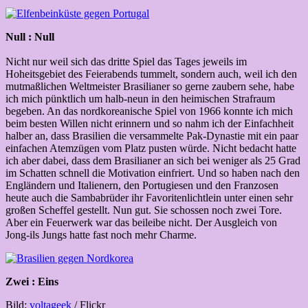
Null : Null
Nicht nur weil sich das dritte Spiel das Tages jeweils im
Hoheitsgebiet des Feierabends tummelt, sondern auch, weil ich den
mutmaßlichen Weltmeister Brasilianer so gerne zaubern sehe, habe
ich mich pünktlich um halb-neun in den heimischen Strafraum
begeben. An das nordkoreanische Spiel von 1966 konnte ich mich
beim besten Willen nicht erinnern und so nahm ich der Einfachheit
halber an, dass Brasilien die versammelte Pak-Dynastie mit ein paar
einfachen Atemzügen vom Platz pusten würde. Nicht bedacht hatte
ich aber dabei, dass dem Brasilianer an sich bei weniger als 25 Grad
im Schatten schnell die Motivation einfriert. Und so haben nach den
Engländern und Italienern, den Portugiesen und den Franzosen
heute auch die Sambabrüder ihr Favoritenlichtlein unter einen sehr
großen Scheffel gestellt. Nun gut. Sie schossen noch zwei Tore.
Aber ein Feuerwerk war das beileibe nicht. Der Ausgleich von
Jong-ils Jungs hatte fast noch mehr Charme.
Zwei : Eins
Bild:
voltageek
/ Flickr