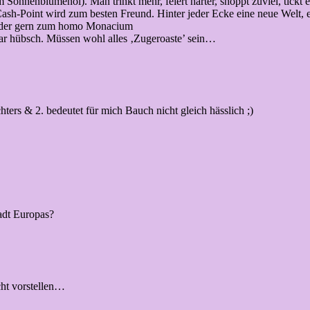
Sonnenblumenöl). Man trinkt mehr, feiert härter, shoppt zuviel, tickt 
r Cash-Point wird zum besten Freund. Hinter jeder Ecke eine neue Welt
ieder gern zum homo Monacium
bar hübsch. Müssen wohl alles ‚Zugeroaste’ sein…
ters & 2. bedeutet für mich Bauch nicht gleich hässlich ;)
tadt Europas?
cht vorstellen…