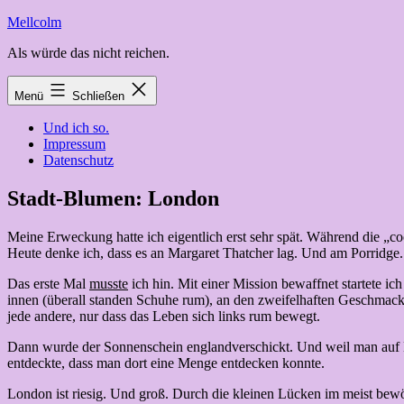
Zum
Mellcolm
Inhalt
Als würde das nicht reichen.
springen
Menü
Schließen
Und ich so.
Impressum
Datenschutz
Stadt-Blumen: London
Meine Erweckung hatte ich eigentlich erst sehr spät. Während die „coo
Heute denke ich, dass es an Margaret Thatcher lag. Und am Porridge. 
Das erste Mal
musste
ich hin. Mit einer Mission bewaffnet startete ich
innen (überall standen Schuhe rum), an den zweifelhaften Geschmack
jede andere, nur dass das Leben sich links rum bewegt.
Dann wurde der Sonnenschein englandverschickt. Und weil man auf B
entdeckte, dass man dort eine Menge entdecken konnte.
London ist riesig. Und groß. Durch die kleinen Lücken im meist be