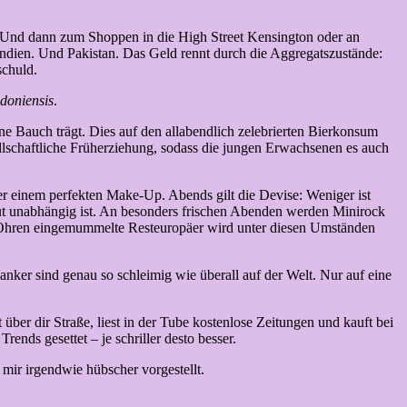
t. Und dann zum Shoppen in die High Street Kensington oder an
Indien. Und Pakistan. Das Geld rennt durch die Aggregatszustände:
schuld.
doniensis
.
rne Bauch trägt. Dies auf den allabendlich zelebrierten Bierkonsum
ellschaftliche Früherziehung, sodass die jungen Erwachsenen es auch
er einem perfekten Make-Up. Abends gilt die Devise: Weniger ist
solut unabhängig ist. An besonders frischen Abenden werden Minirock
e Ohren eingemummelte Resteuropäer wird unter diesen Umständen
nker sind genau so schleimig wie überall auf der Welt. Nur auf eine
er dir Straße, liest in der Tube kostenlose Zeitungen und kauft bei
nds gesettet – je schriller desto besser.
mir irgendwie hübscher vorgestellt.