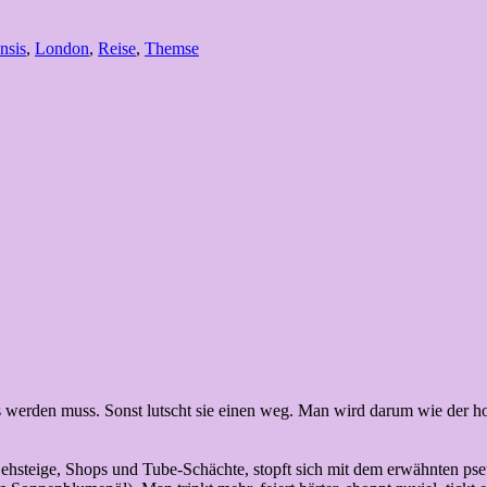
nsis
,
London
,
Reise
,
Themse
ers werden muss. Sonst lutscht sie einen weg. Man wird darum wie der 
Gehsteige, Shops und Tube-Schächte, stopft sich mit dem erwähnten ps