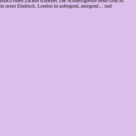
einfach einen Zacken schneller. Die Schmerzgrenze beim Geld ist
, ein neuer Eindruck. London ist aufregend, anregend… und