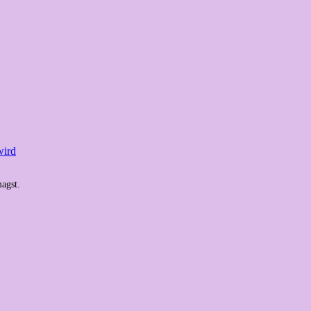
wird
agst.