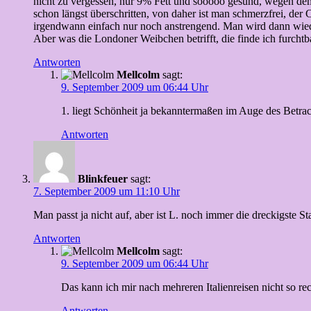
nicht zu vergessen, nur 9% Fett und sooooo gesund, wegen dem 
schon längst überschritten, von daher ist man schmerzfrei, de
irgendwann einfach nur noch anstrengend. Man wird dann w
Aber was die Londoner Weibchen betrifft, die finde ich furcht
Antworten
Mellcolm
sagt:
9. September 2009 um 06:44 Uhr
1. liegt Schönheit ja bekanntermaßen im Auge des Betrach
Antworten
Blinkfeuer
sagt:
7. September 2009 um 11:10 Uhr
Man passt ja nicht auf, aber ist L. noch immer die dreckigste S
Antworten
Mellcolm
sagt:
9. September 2009 um 06:44 Uhr
Das kann ich mir nach mehreren Italienreisen nicht so re
Antworten