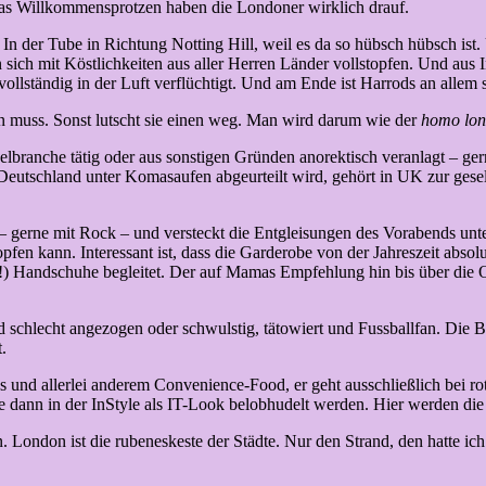
s Willkommensprotzen haben die Londoner wirklich drauf.
 In der Tube in Richtung Notting Hill, weil es da so hübsch hübsch is
ich mit Köstlichkeiten aus aller Herren Länder vollstopfen. Und aus 
 vollständig in der Luft verflüchtigt. Und am Ende ist Harrods an allem 
en muss. Sonst lutscht sie einen weg. Man wird darum wie der
homo lon
delbranche tätig oder aus sonstigen Gründen anorektisch veranlagt – ge
n Deutschland unter Komasaufen abgeurteilt wird, gehört in UK zur ges
s – gerne mit Rock – und versteckt die Entgleisungen des Vorabends unt
topfen kann. Interessant ist, dass die Garderobe von der Jahreszeit ab
en!) Handschuhe begleitet. Der auf Mamas Empfehlung hin bis über di
 schlecht angezogen oder schwulstig, tätowiert und Fussballfan. Die Ba
.
d allerlei anderem Convenience-Food, er geht ausschließlich bei rot üb
dann in der InStyle als IT-Look belobhudelt werden. Hier werden die Tre
London ist die rubeneskeste der Städte. Nur den Strand, den hatte ich 