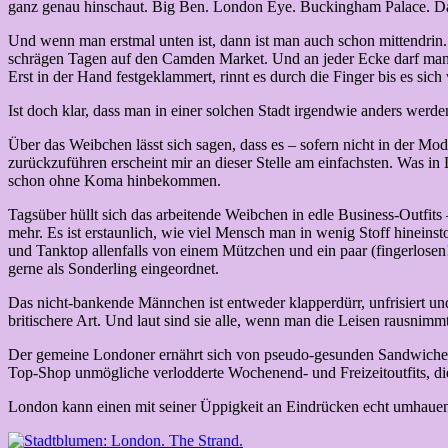
ganz genau hinschaut. Big Ben. London Eye. Buckingham Palace. Da
Und wenn man erstmal unten ist, dann ist man auch schon mittendrin.
schrägen Tagen auf den Camden Market. Und an jeder Ecke darf man s
Erst in der Hand festgeklammert, rinnt es durch die Finger bis es sich
Ist doch klar, dass man in einer solchen Stadt irgendwie anders werd
Über das Weibchen lässt sich sagen, dass es – sofern nicht in der Mo
zurückzuführen erscheint mir an dieser Stelle am einfachsten. Was i
schon ohne Koma hinbekommen.
Tagsüber hüllt sich das arbeitende Weibchen in edle Business-Outfit
mehr. Es ist erstaunlich, wie viel Mensch man in wenig Stoff hineins
und Tanktop allenfalls von einem Mützchen und ein paar (fingerlos
gerne als Sonderling eingeordnet.
Das nicht-bankende Männchen ist entweder klapperdürr, unfrisiert und
britischere Art. Und laut sind sie alle, wenn man die Leisen rausnimmt
Der gemeine Londoner ernährt sich von pseudo-gesunden Sandwiches un
Top-Shop unmögliche verlodderte Wochenend- und Freizeitoutfits, die 
London kann einen mit seiner Üppigkeit an Eindrücken echt umhauen. 