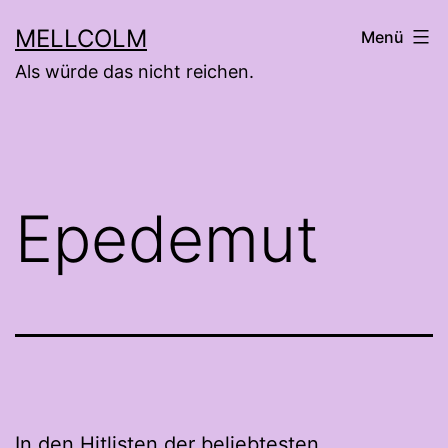
Zum
MELLCOLM
Menü
Inhalt
Als würde das nicht reichen.
springen
Epedemut
In den Hitlisten der beliebtesten