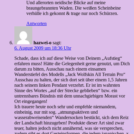
Und allerorten neidische Blicke auf meine
braungebrannten Waden. Die weißen Scheinbeine
verhülle ich gekonnt & trage nur noch Schürzen.
Antworten
hazwei-o
sagt:
6. August 2009 um 18:36 Uhr
Schade, dass ich auf diese Weise von Deinem „Aufstieg“
erfahren muss! Hätte die Gelegenheit gerne genutzt, um Dich
darum zu bitten, Ausschau nach einem einsamen
Wanderstiefel des Modells „Jack Wolfskin All Terrain Pro“
Ausschau zu halten, der sich dort seit über einem 1,5 Jahren
nach seinem linken Pendant verzehrt. Er ist im wahrsten
Sinne des Wortes „auf der Strecke geblieben“ bzw. ein
untrennbares Bündnis mit dem unnachgiebigen Morast vor
Ort eingegangen!
Ich trauere heute noch sehr und empfehle niemandem,
einbeinig, nur mit sog. „atmungsaktiven und
wasserabweisenden“ Wandersocken bestückt, sich dem Reiz
der Landschaft hinzugeben! Produkte dieser Art sind zwar
teuer, halten jedoch nicht annähernd, was sie versprechen,
zudem gibt es dort Gesteinsformen, die jedem japanischen, x-