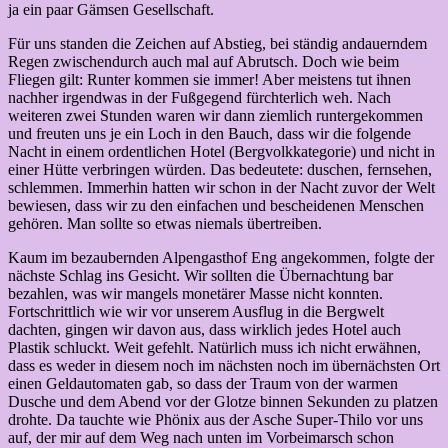
ja ein paar Gämsen Gesellschaft.
Für uns standen die Zeichen auf Abstieg, bei ständig andauerndem
Regen zwischendurch auch mal auf Abrutsch. Doch wie beim
Fliegen gilt: Runter kommen sie immer! Aber meistens tut ihnen
nachher irgendwas in der Fußgegend fürchterlich weh. Nach
weiteren zwei Stunden waren wir dann ziemlich runtergekommen
und freuten uns je ein Loch in den Bauch, dass wir die folgende
Nacht in einem ordentlichen Hotel (Bergvolkkategorie) und nicht in
einer Hütte verbringen würden. Das bedeutete: duschen, fernsehen,
schlemmen. Immerhin hatten wir schon in der Nacht zuvor der Welt
bewiesen, dass wir zu den einfachen und bescheidenen Menschen
gehören. Man sollte so etwas niemals übertreiben.
Kaum im bezaubernden Alpengasthof Eng angekommen, folgte der
nächste Schlag ins Gesicht. Wir sollten die Übernachtung bar
bezahlen, was wir mangels monetärer Masse nicht konnten.
Fortschrittlich wie wir vor unserem Ausflug in die Bergwelt
dachten, gingen wir davon aus, dass wirklich jedes Hotel auch
Plastik schluckt. Weit gefehlt. Natürlich muss ich nicht erwähnen,
dass es weder in diesem noch im nächsten noch im übernächsten Ort
einen Geldautomaten gab, so dass der Traum von der warmen
Dusche und dem Abend vor der Glotze binnen Sekunden zu platzen
drohte. Da tauchte wie Phönix aus der Asche Super-Thilo vor uns
auf, der mir auf dem Weg nach unten im Vorbeimarsch schon