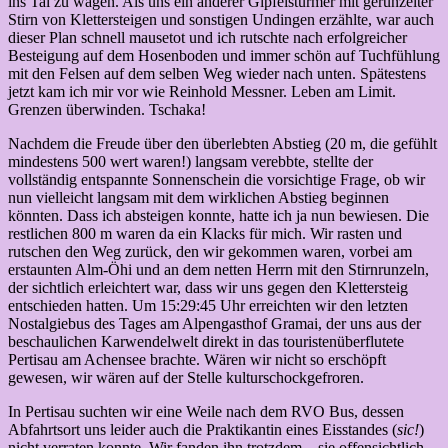
ins Tal zu wagen. Als uns ein anderer Gipfelstürmer mit gerunzelter
Stirn von Klettersteigen und sonstigen Undingen erzählte, war auch
dieser Plan schnell mausetot und ich rutschte nach erfolgreicher
Besteigung auf dem Hosenboden und immer schön auf Tuchfühlung
mit den Felsen auf dem selben Weg wieder nach unten. Spätestens
jetzt kam ich mir vor wie Reinhold Messner. Leben am Limit.
Grenzen überwinden. Tschaka!
Nachdem die Freude über den überlebten Abstieg (20 m, die gefühlt
mindestens 500 wert waren!) langsam verebbte, stellte der
vollständig entspannte Sonnenschein die vorsichtige Frage, ob wir
nun vielleicht langsam mit dem wirklichen Abstieg beginnen
könnten. Dass ich absteigen konnte, hatte ich ja nun bewiesen. Die
restlichen 800 m waren da ein Klacks für mich. Wir rasten und
rutschen den Weg zurück, den wir gekommen waren, vorbei am
erstaunten Alm-Öhi und an dem netten Herrn mit den Stirnrunzeln,
der sichtlich erleichtert war, dass wir uns gegen den Klettersteig
entschieden hatten. Um 15:29:45 Uhr erreichten wir den letzten
Nostalgiebus des Tages am Alpengasthof Gramai, der uns aus der
beschaulichen Karwendelwelt direkt in das touristenüberflutete
Pertisau am Achensee brachte. Wären wir nicht so erschöpft
gewesen, wir wären auf der Stelle kulturschockgefroren.
In Pertisau suchten wir eine Weile nach dem RVO Bus, dessen
Abfahrtsort uns leider auch die Praktikantin eines Eisstandes (
sic!
)
nicht verraten konnte. Wir fanden ihn trotzdem – sie offensichtlich