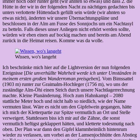
immer hoch oder runter geht (wir ahnten so etwas) und dass 2. die
Hütte in der wir in der folgenden Nacht zu nächtigen gedachten bis
unters verlotterte Hüttendach gefüllt sein würde (wir ahnten so
etwas nicht), änderten wir unsere Übernachtungspläne und
beschlossen in der Alm am Fusse des Sonnjochs um ein Nachtasyl
zu betteln. Falls dieses unser Anliegen nicht erhört werden sollte,
würden wir eben einen auf bockig machen und bereits am Abend
zurück in die Heimat reisen. Komme was da wolle.
Wissen, wo's langeht
Ich beschränke mich hier auf die Lightversion der nun folgenden
Ereignisse [
Die unverhüllte Wahrheit werde ich unter Umständen in
meinem ersten großen Wanderroman preisgeben
]. Vom Bimssattel
(1903 m) runter zur Graimalm-Hochleger (1756 m), wo uns der
zuständige Alm-Öhi einen Strich durch unsere Nachtlagerrechnung
machte. Kleine Planänderung. Hoch zum Hahnkampl – 2080
stattliche Meter hoch und nicht halb so niedlich, wie der Name
vermuten lässt. Wäre es nicht um den Gipfelwein gegangen, hätte
ich mich der Kletterpartie zur Spitze vermutlich an Ort und Stelle
verweigert. Stattdessen biss ich mir auf die Zähne, die sonst
vermutlich heftigst geklappert hätten, und kletterte todesmutig nach
oben. Der Plan war dann den Gipfel klammheimlich hintenrum
wieder zu verlassen, um vorbei an der Lamsenjochhütte den Abstieg