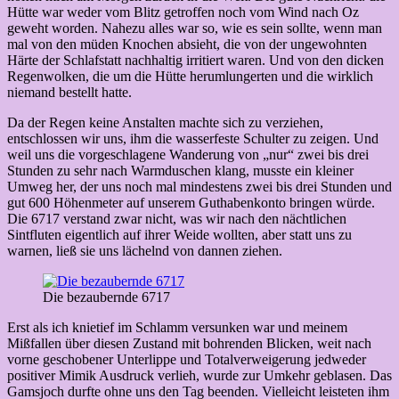
Hütte war weder vom Blitz getroffen noch vom Wind nach Oz
geweht worden. Nahezu alles war so, wie es sein sollte, wenn man
mal von den müden Knochen absieht, die von der ungewohnten
Härte der Schlafstatt nachhaltig irritiert waren. Und von den dicken
Regenwolken, die um die Hütte herumlungerten und die wirklich
niemand bestellt hatte.
Da der Regen keine Anstalten machte sich zu verziehen,
entschlossen wir uns, ihm die wasserfeste Schulter zu zeigen. Und
weil uns die vorgeschlagene Wanderung von „nur“ zwei bis drei
Stunden zu sehr nach Warmduschen klang, musste ein kleiner
Umweg her, der uns noch mal mindestens zwei bis drei Stunden und
gut 600 Höhenmeter auf unserem Guthabenkonto bringen würde.
Die 6717 verstand zwar nicht, was wir nach den nächtlichen
Sintfluten eigentlich auf ihrer Weide wollten, aber statt uns zu
warnen, ließ sie uns lächelnd von dannen ziehen.
Die bezaubernde 6717
Erst als ich knietief im Schlamm versunken war und meinem
Mißfallen über diesen Zustand mit bohrenden Blicken, weit nach
vorne geschobener Unterlippe und Totalverweigerung jedweder
positiver Mimik Ausdruck verlieh, wurde zur Umkehr geblasen. Das
Gamsjoch durfte ohne uns den Tag beenden. Vielleicht leisteten ihm