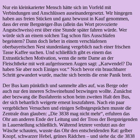
Nur ein kleinkarierter Mensch hätte sich im Vorfeld mit
Verbindungen und Anschlüssen auseinandergesetzt. Wir hingegen
haben aus freien Stücken und ganz bewusst in Kauf genommen,
dass der erste Bergsteiger-Bus (allein das Wort provozierte
Angstschweiss) erst über eine Stunde später fahren würde. Wer
würde sich an einem solchen Tag schon fürs Ausschlafen
begeistern? Dann doch lieber in einem verschlafenen
oberbayerischen Nest stundenlang vergeblich nach einer frischen
Tasse Kaffee suchen. Und schließlich gibt es einem das
Extrastückchen Motivation, wenn die nette Dame an der
Fleischtheke mit weit aufgerissenen Augen sagt: „Karwendel? Da
haben Sie aber noch Einiges vor.“ Noch bevor ein brauchbarer
Schritt gewandert wurde, machte sich bereits die erste Panik breit.
Der Bus kam pünktlich und sammelte alles auf, was Berge oder
auch nur den inneren Schweinehund bezwingen wollte. Zunächst
aber bezwang die Busfahrerin schon beim zweiten Halt den Bus,
der sich beharrlich weigerte erneut loszufahren. Nach ein paar
vergeblichen Versuchen und einigen Selbstgesprächen musste die
Zentrale dran glauben: „Die 3838 mag nicht mehr“, erfuhren das
Ohr am anderen Ende der Leitung und der Tross der Bergsteigenden
in Lauerstellung schließlich. Während letztere verdutzt aus der
Wäsche schauten, wusste das Ohr den entscheidenden Rat: gelber
Knopf, schwarzer Hebel, grünes Rädchen – und siehe da: die 3838