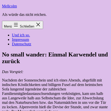
Zum
Mellcolm
Inhalt
Als würde das nicht reichen.
springen
Menü
Schließen
Und ich so.
Impressum
Datenschutz
No small wander: Einmal Karwendel und
zurück
Das Vorspiel:
Nachdem der Sonnenschein und ich eines Abends, abgefüllt mit
indischen Köstlichkeiten und billigem Fusel auf dem heimischen
Sofa lungernd irgendeine der zahlreichen
Familienmitgliedaustauschsendungen verköstigten, kam uns halb
aus Langeweile halb aus Selbstscham die Idee, zur Abwechslung
mal den Naturburschen bzw. das Naturmädchen in uns vor die Tür
zu locken. Alpenverein hieß die Devise der Stunde, und zwar stante