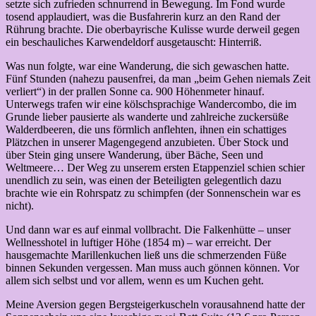
setzte sich zufrieden schnurrend in Bewegung. Im Fond wurde
tosend applaudiert, was die Busfahrerin kurz an den Rand der
Rührung brachte. Die oberbayrische Kulisse wurde derweil gegen
ein beschauliches Karwendeldorf ausgetauscht: Hinterriß.
Was nun folgte, war eine Wanderung, die sich gewaschen hatte.
Fünf Stunden (nahezu pausenfrei, da man „beim Gehen niemals Zeit
verliert“) in der prallen Sonne ca. 900 Höhenmeter hinauf.
Unterwegs trafen wir eine kölschsprachige Wandercombo, die im
Grunde lieber pausierte als wanderte und zahlreiche zuckersüße
Walderdbeeren, die uns förmlich anflehten, ihnen ein schattiges
Plätzchen in unserer Magengegend anzubieten. Über Stock und
über Stein ging unsere Wanderung, über Bäche, Seen und
Weltmeere… Der Weg zu unserem ersten Etappenziel schien schier
unendlich zu sein, was einen der Beteiligten gelegentlich dazu
brachte wie ein Rohrspatz zu schimpfen (der Sonnenschein war es
nicht).
Und dann war es auf einmal vollbracht. Die Falkenhütte – unser
Wellnesshotel in luftiger Höhe (1854 m) – war erreicht. Der
hausgemachte Marillenkuchen ließ uns die schmerzenden Füße
binnen Sekunden vergessen. Man muss auch gönnen können. Vor
allem sich selbst und vor allem, wenn es um Kuchen geht.
Meine Aversion gegen Bergsteigerkuscheln vorausahnend hatte der