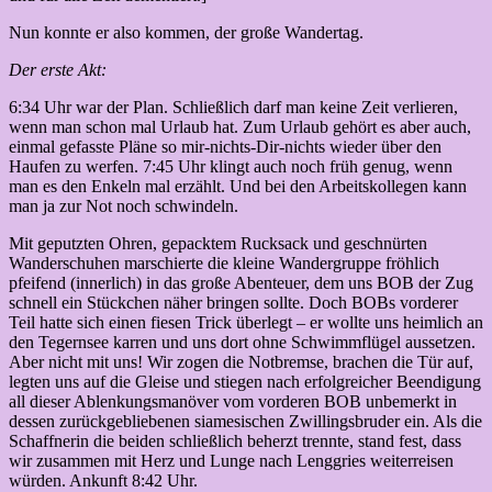
Nun konnte er also kommen, der große Wandertag.
Der erste Akt:
6:34 Uhr war der Plan. Schließlich darf man keine Zeit verlieren,
wenn man schon mal Urlaub hat. Zum Urlaub gehört es aber auch,
einmal gefasste Pläne so mir-nichts-Dir-nichts wieder über den
Haufen zu werfen. 7:45 Uhr klingt auch noch früh genug, wenn
man es den Enkeln mal erzählt. Und bei den Arbeitskollegen kann
man ja zur Not noch schwindeln.
Mit geputzten Ohren, gepacktem Rucksack und geschnürten
Wanderschuhen marschierte die kleine Wandergruppe fröhlich
pfeifend (innerlich) in das große Abenteuer, dem uns BOB der Zug
schnell ein Stückchen näher bringen sollte. Doch BOBs vorderer
Teil hatte sich einen fiesen Trick überlegt – er wollte uns heimlich an
den Tegernsee karren und uns dort ohne Schwimmflügel aussetzen.
Aber nicht mit uns! Wir zogen die Notbremse, brachen die Tür auf,
legten uns auf die Gleise und stiegen nach erfolgreicher Beendigung
all dieser Ablenkungsmanöver vom vorderen BOB unbemerkt in
dessen zurückgebliebenen siamesischen Zwillingsbruder ein. Als die
Schaffnerin die beiden schließlich beherzt trennte, stand fest, dass
wir zusammen mit Herz und Lunge nach Lenggries weiterreisen
würden. Ankunft 8:42 Uhr.