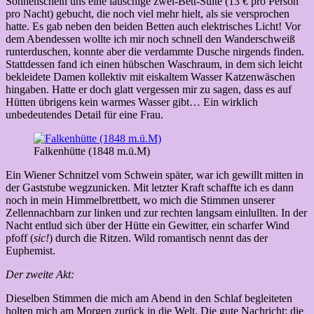
Sonnenschein uns eine lauschige zwei-Bett-Suite (13 € pro Person
pro Nacht) gebucht, die noch viel mehr hielt, als sie versprochen
hatte. Es gab neben den beiden Betten auch elektrisches Licht! Vor
dem Abendessen wollte ich mir noch schnell den Wanderschweiß
runterduschen, konnte aber die verdammte Dusche nirgends finden.
Stattdessen fand ich einen hübschen Waschraum, in dem sich leicht
bekleidete Damen kollektiv mit eiskaltem Wasser Katzenwäschen
hingaben. Hatte er doch glatt vergessen mir zu sagen, dass es auf
Hütten übrigens kein warmes Wasser gibt… Ein wirklich
unbedeutendes Detail für eine Frau.
Falkenhütte (1848 m.ü.M)
Ein Wiener Schnitzel vom Schwein später, war ich gewillt mitten in
der Gaststube wegzunicken. Mit letzter Kraft schaffte ich es dann
noch in mein Himmelbrettbett, wo mich die Stimmen unserer
Zellennachbarn zur linken und zur rechten langsam einlullten. In der
Nacht entlud sich über der Hütte ein Gewitter, ein scharfer Wind
pfoff (
sic!
) durch die Ritzen. Wild romantisch nennt das der
Euphemist.
Der zweite Akt:
Dieselben Stimmen die mich am Abend in den Schlaf begleiteten
holten mich am Morgen zurück in die Welt. Die gute Nachricht: die