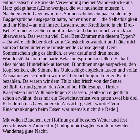
enthusiastisch die korrekte Verwendung meiner Wanderstöcke ans
Herz gelegt hatte („Eine weniger, die wir rausholen müssen“).
Nachdem er in Gegenwart des Sonnenscheins ein paar schleimige
Baggersprüche ausgepackt hatte, bot er uns nun – die Selbstlosigkeit
und ihr Kind – an mit ihm zu Lasten seiner Kreditkarte in ein Drei-
Bett-Zimmer zu ziehen und ihm das Geld dann einfach zurück zu
überweisen. Das war zu viel. Drei-Bett-Zimmer mit diesem Typen?
– Da wäre ich lieber doch zum Gamsjoch gewandert und hätte mich
zum Schlafen unter eine rumstehende Gämse gelegt. Dem
Sonnenschein ging es ähnlich, er war drauf und dran meine
Wanderstöcke auf eine harte Belastungsprobe zu stellen. Es half
alles nichts: Hundeblick aufsetzen, Blondinenimage auspacken, den
Kopf senken, die Stimme ins Quietschige abgleiten lassen und voilà:
Ausnahmsweise durften wir die Übernachtung mit der ec-Karte
bezahlen. Da waren wir dem Thilo also frisch von der Sense
gehüpft. Grund genug, den Abend bei Flädlesuppe, Tiroler
Kasspatzen und Willi ausklingen zu lassen. [Hatte ich eigentlich
schon erwähnt, dass mir ein Gewichtsverlust von guten zwei bis drei
Kilo durch das Gewandere in Aussicht gestellt wurde? Von
Einschränkungen beim Essen war niemals nicht die Rede.]
Mit vollen Bäuchen, der Hoffnung auf besseres Wetter und fest
verschlossener Zimmertür (Thilophobie) sagten wir dem zweiten
Wandertag gute Nacht.