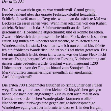
Der dritte Akt:
Das Wetter war nicht gut, es war wundervoll. Grund genug,
freudestrahlend über das üppige Frühstücksbuffet herzufallen.
Schließlich weiß man am Berg nie, wann man das nächste Mal was
Leckeres zu essen sehen wird. Wenn man jetzt mal von den Kühen
absieht. Schnell noch das Schönwetteroutfit an den Leib
geschmissen (Hosenbeine abgeschraubt) und es konnte losgehen.
Zwar meldete sich der unansehnliche blaue Fleck, der sich seit dem
ersten Tag hinten am Knöchel breit machte, beim Betreten des
Wanderschuhs lautstark. Doch hart wie ich nun einmal bin, flötete
ich ein fröhliches Wanderlied und tat so als sei nichts gewesen. Das
fiel mir natürlich leicht, denn ich wusste, was der blaue Fleck nicht
wusste: Es ging bergauf. Was für den Fiesling Nichtbeachtung auf
ganzer Linie bedeuten würde. Geplant waren insgesamt 1200
Höhenmeter – von der Eng bis hinauf zum Sonnjoch. Ist
Merkwürdigeortsnamenerfinder eigentlich ein anerkannter
Ausbildungsberuf?
Die ersten 700 Höhenmeter flutschen so richtig unter den Füßen
weg. Das mag durchaus an den kleinen Gebirgsbächen gelegen
haben, die nach der langweiligen Zeit im Bett auch mal in den
Genuß eines ordentlichen Wanderpfades kommen wollten.
Nachdem uns unterwegs eine gegenläufige kölschsprachige
Wanderbewegung darüber informierte, dass es 1. in den Bergen