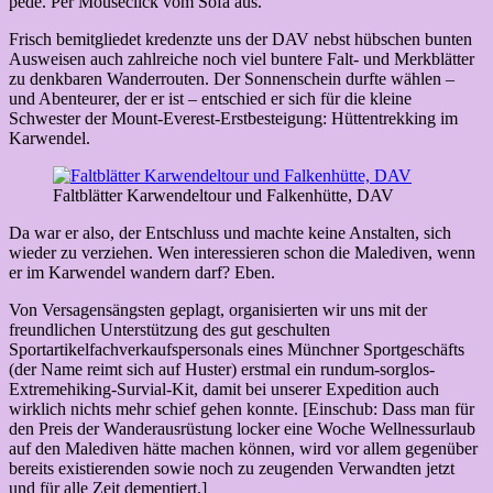
pede. Per Mouseclick vom Sofa aus.
Frisch bemitgliedet kredenzte uns der DAV nebst hübschen bunten
Ausweisen auch zahlreiche noch viel buntere Falt- und Merkblätter
zu denkbaren Wanderrouten. Der Sonnenschein durfte wählen –
und Abenteurer, der er ist – entschied er sich für die kleine
Schwester der Mount-Everest-Erstbesteigung: Hüttentrekking im
Karwendel.
Faltblätter Karwendeltour und Falkenhütte, DAV
Da war er also, der Entschluss und machte keine Anstalten, sich
wieder zu verziehen. Wen interessieren schon die Malediven, wenn
er im Karwendel wandern darf? Eben.
Von Versagensängsten geplagt, organisierten wir uns mit der
freundlichen Unterstützung des gut geschulten
Sportartikelfachverkaufspersonals eines Münchner Sportgeschäfts
(der Name reimt sich auf Huster) erstmal ein rundum-sorglos-
Extremehiking-Survial-Kit, damit bei unserer Expedition auch
wirklich nichts mehr schief gehen konnte. [Einschub: Dass man für
den Preis der Wanderausrüstung locker eine Woche Wellnessurlaub
auf den Malediven hätte machen können, wird vor allem gegenüber
bereits existierenden sowie noch zu zeugenden Verwandten jetzt
und für alle Zeit dementiert.]