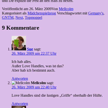
und Dir explizit die Pest an den Hals zu hexen.
Veröffentlicht am
26. März 2009
Von
Mellcolm
Kategorisiert als
Mädchenspielzeug
Verschlagwortet mit
Gemany's
,
GNTM
,
Next
,
Topmoppel
9 Kommentare
Sue
sagt:
26. März 2009 um 22:37 Uhr
Ich hab alles.
Außer Love Handles, was ist das?
Aber hab ich bestimmt auch.
Antworten
Mellcolm
sagt:
26. März 2009 um 22:40 Uhr
Love Handles sind die lustigen „Griffe“ oberhalb der Hüfte.
Antworten