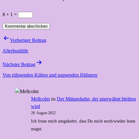
8 + 1 =
Beitragsnavigation
Vorheriger Beitrag
Afterbushlife
Nächster Beitrag
Von rülpsenden Kühen und pupsenden Hühnern
Mellcolm
zu
Der Mittagshahn, der unerwähnt bleiben
wird
29. August 2022
Ich freue mich umgekehrt, dass Du mich noch/wieder lesen
magst.