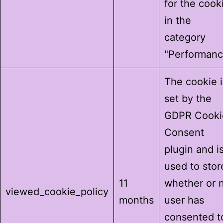
for the cook
in the
category
"Performanc
The cookie i
set by the
GDPR Cooki
Consent
plugin and i
used to stor
11
whether or 
viewed_cookie_policy
months
user has
consented t