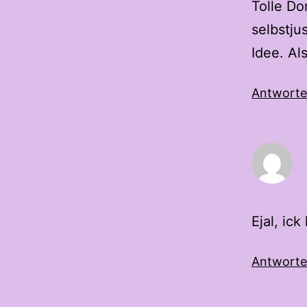
Tolle Dom
selbstju
Idee. Als
Antwort
Ejal, ick
Antwort