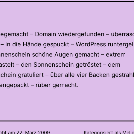
negemacht – Domain wiedergefunden – überras
– in die Hände gespuckt – WordPress runterge
nenschein schöne Augen gemacht – extrem
stelt – den Sonnenschein getröstet – dem
hein gratuliert – über alle vier Backen gestrahl
ngepackt – rüber gemacht.
icht am
22. März 2009
Kategorisiert als
Mellc