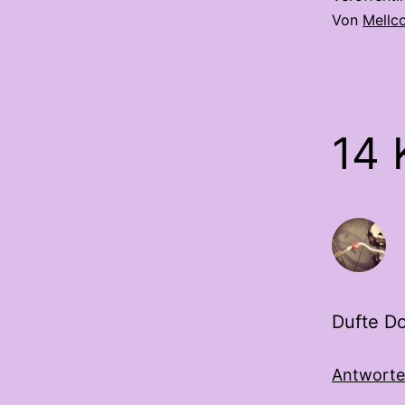
Von
Mellc
14
Dufte Do
Antwort