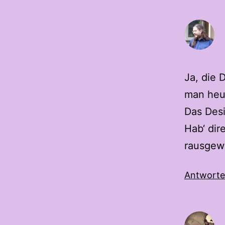
Ja, die 
man heut
Das Desi
Hab‘ dir
rausgew
Antwort