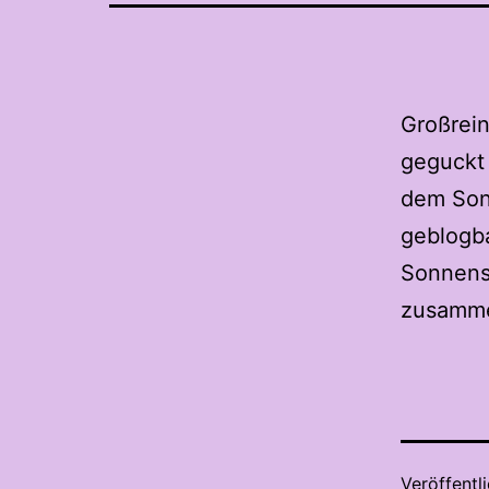
Großrei
geguckt 
dem Son
geblogba
Sonnensc
zusamme
Veröffentl