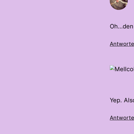
Oh…den 
Antwort
Yep. Als
Antwort