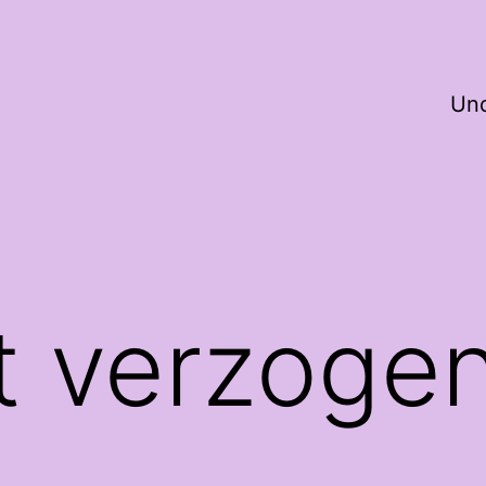
Und
t verzoge