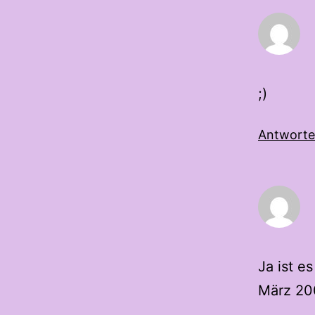
;)
Antwort
Ja ist e
März 200