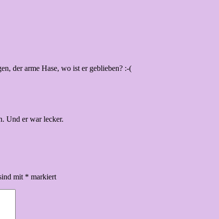
gen, der arme Hase, wo ist er geblieben? :-(
n. Und er war lecker.
sind mit
*
markiert