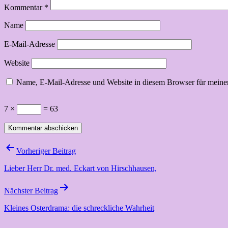
Kommentar
*
Name
E-Mail-Adresse
Website
Name, E-Mail-Adresse und Website in diesem Browser für meine
7 ×
= 63
Beitragsnavigation
Vorheriger Beitrag
Lieber Herr Dr. med. Eckart von Hirschhausen,
Nächster Beitrag
Kleines Osterdrama: die schreckliche Wahrheit